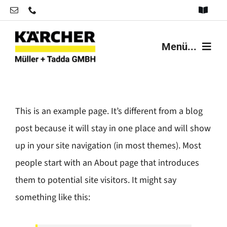
Zum
Toggle
Inhalt
Navigat
Datenschutz
springen
Menü...
Impressum
News
Reparatur-Ersatzteilanfrage
Angebote
This is an example page. It’s different from a blog
post because it will stay in one place and will show
Sortiment
up in your site navigation (in most themes). Most
people start with an About page that introduces
Unternehmen
them to potential site visitors. It might say
Kontakt
something like this: