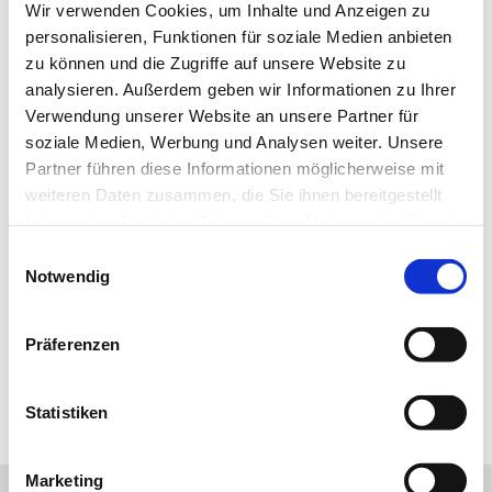
Wir verwenden Cookies, um Inhalte und Anzeigen zu
public ever since. Located in Gotham
personalisieren, Funktionen für soziale Medien anbieten
City, XYZ employs over 2,000 people
zu können und die Zugriffe auf unsere Website zu
analysieren. Außerdem geben wir Informationen zu Ihrer
and does all kinds of awesome
Verwendung unserer Website an unsere Partner für
things for the Gotham community.
soziale Medien, Werbung und Analysen weiter. Unsere
Partner führen diese Informationen möglicherweise mit
weiteren Daten zusammen, die Sie ihnen bereitgestellt
haben oder die sie im Rahmen Ihrer Nutzung der Dienste
As a new WordPress user, you should go to
your
gesammelt haben.
Einwilligungsauswahl
dashboard
to delete this page and create new
Notwendig
pages for your content. Have fun!
Präferenzen
Statistiken
Marketing