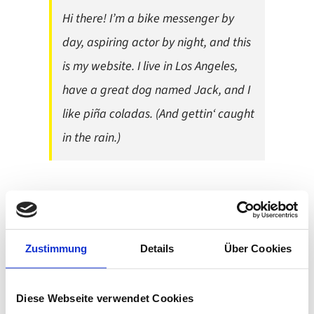
Hi there! I’m a bike messenger by
day, aspiring actor by night, and this
is my website. I live in Los Angeles,
have a great dog named Jack, and I
like piña coladas. (And gettin‘ caught
in the rain.)
…or something like this:
Zustimmung
Details
Über Cookies
The XYZ Doohickey Company was
founded in 1971, and has been
Diese Webseite verwendet Cookies
providing quality doohickeys to the